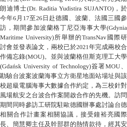
朗迪博士
(Dr. Raditia Yudistira SUJANTO)
，
今年
6
月
17
至
26
日赴德國、波蘭、法國三國參
訪，期間參加波蘭格丁尼亞海事大學
(Gdynia
Maritime University)
所舉辦的
TransNav
國際
討會並發表論文，兩校已於
2021
年完成兩校
作備忘錄
(MOU)
。並與波蘭格但斯克理工大
(Gdańsk University of Technology)
簽署
MOU
勘驗台波案波蘭海事立方衛星地面站場址與該
校超級電腦海事大數據合作約定，為三校針對
風場航安之台波合作案開啟合作的先機。訪問
期間同時參訪工研院駐歐德國辦事處討論台德
相關合作計畫案相關協議，接受鐘裕亮國際
長、簡慧卿主任及幹部群的熱情款待，經其安