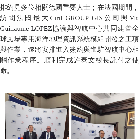
排約見多位相關德國重要人士；在法國期間，
訪問法國最大
Ciril GROUP GIS
公司與
Mr.
Guillaume LOPEZ
協議與智航中心共同建置
球風場專用海洋地理資訊系統模組開發之工項
與作業，遂將安排進入簽約與進駐智航中心相
關作業程序。順利完成許泰文校長託付之使
命。