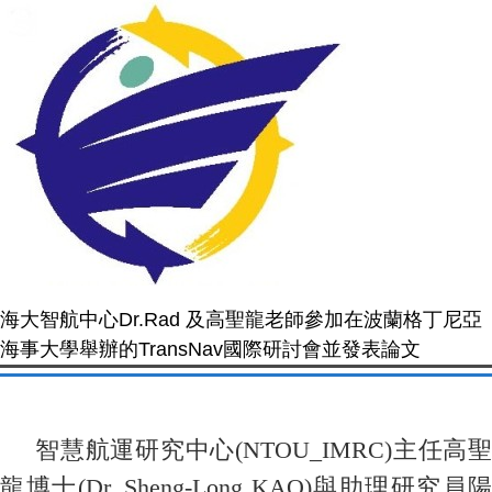
海大智航中心Dr.Rad 及高聖龍老師參加在波蘭格丁尼亞
海事大學舉辦的TransNav國際研討會並發表論文
智慧航運研究中心
(NTOU_IMRC)
主任高聖
龍博士
(Dr. Sheng-Long KAO)
與助理研究員陽