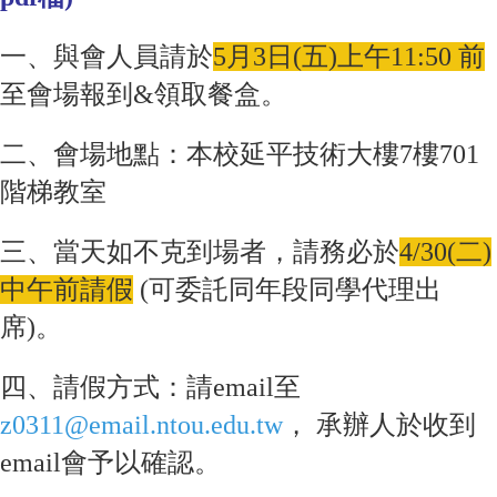
一、與會人員請於
5月3日(五)上午11:50 前
至會場報到&領取餐盒。
二、會場地點：本校延平技術大樓7樓701
階梯教室
三、當天如不克到場者，請務必於
4/30(二)
中午前請假
(可委託同年段同學代理出
席)。
四、請假方式：請email至
z0311@email.ntou.edu.tw
， 承辦人於收到
email會予以確認。