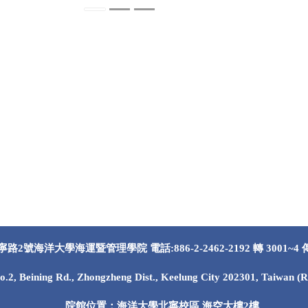
號海洋大學海運暨管理學院 電話:886-2-2462-2192 轉 3001~4 傳真:8
o.2, Beining Rd., Zhongzheng Dist., Keelung City 202301, Taiwan (R
院館位置：海洋大學北寧校區 海空大樓2樓