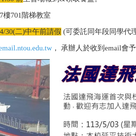
樓701階梯教室
4/30(二)中午前請假
(可委託同年段同學代理
mail.ntou.edu.tw
， 承辦人於收到email會