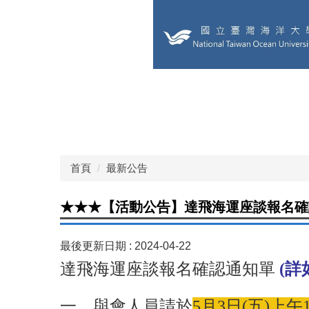
跳
到
主
要
內
容
回首頁
海洋大學
其他學術單位
學院粉
區
獎助學金
照片錦集
Facebook
Instagr
首頁
最新公告
★★★【活動公告】達飛海運座談報名確認通
最後更新日期 :
2024-04-22
達飛海運座談報名確認通知單
(詳
一、與會人員請於
5月3日(五)上午11