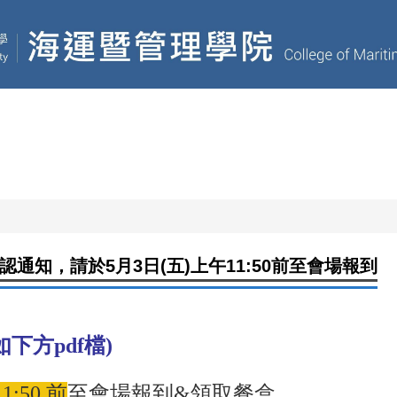
專
EN
網站導覽
關於本院
學院成員
學院系所
am
Instagram
知，請於5月3日(五)上午11:50前至會場報到
如下方pdf檔)
:50 前
至會場報到&領取餐盒。